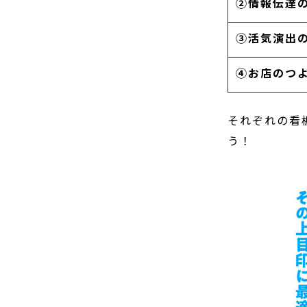
②情報伝達
③活気演出
④お店のつ
それぞれの看
う！