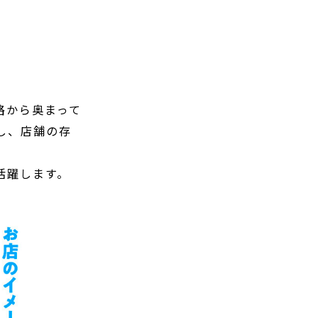
路から奥まって
し、店舗の存
活躍します。