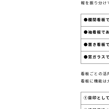
報を振り分け
●
欄間看板
●
袖看板で
●
置き看板
●
窓ガラス
看板ごとの活
看板に機能は
①目印とし