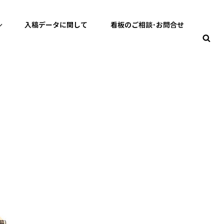
入稿データに関して
看板のご相談･お問合せ
検
製作 バズる看板製作
索