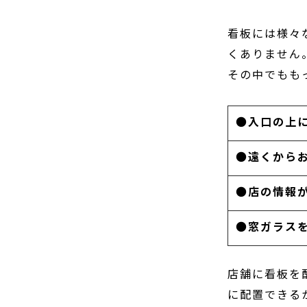
看板には様々
くありません
その中でもも
●
入口の上
●
遠くから
●
店の情報
●
窓ガラス
店舗に看板を
に配置できる