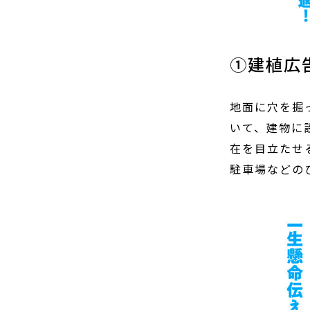
①建植広告板(野立て看板)
地面に穴を掘
いて、建物に
在を目立たせ
駐車場などの