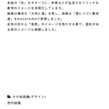
永田の「永」をモチーフに、多様な人が生活するソリッドな
都市のイメージを具現化しています。
曲線は横浜の「大地と海」を表し、直線は「港につづく散歩
道」をNAGATAのNで表現しました。
全体の形から「落款」のイメージを持たせる事で、歴史のあ
る街のイメージも強調しました。
カ
その他店舗(デザイン)
投
次
次の投稿
テ
稿
の