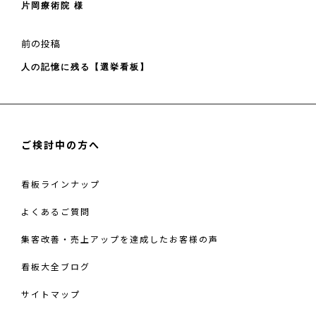
片岡療術院 様
ゴ
ナ
投
ビ
リ
稿
ゲ
前
前の投稿
ー
ー
の
人の記憶に残る【選挙看板】
シ
投
ョ
稿
ン
ご検討中の方へ
看板ラインナップ
よくあるご質問
集客改善・売上アップを達成したお客様の声
看板大全ブログ
サイトマップ