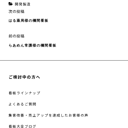
カ
開発製造
投
次
次の投稿
テ
稿
の
はる薬局様の欄間看板
ゴ
ナ
投
ビ
リ
稿
ゲ
前
前の投稿
ー
ー
の
らあめん常護様の欄間看板
シ
投
ョ
稿
ン
ご検討中の方へ
看板ラインナップ
よくあるご質問
集客改善・売上アップを達成したお客様の声
看板大全ブログ