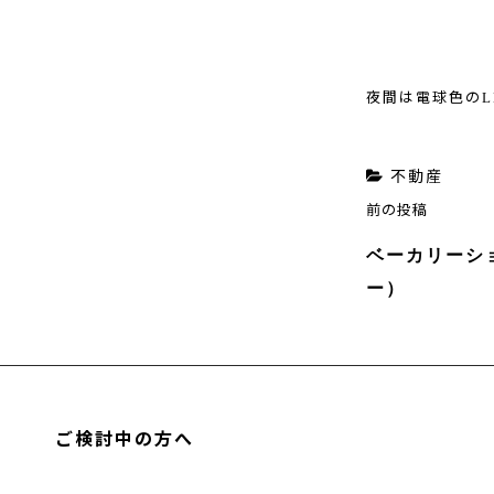
L
夜間は電球色の
カ
不動産
投
前
テ
前の投稿
稿
の
ゴ
ベーカリーショ
ナ
投
リ
ー）
ビ
稿
ー
ゲ
ー
シ
ョ
ご検討中の方へ
ン