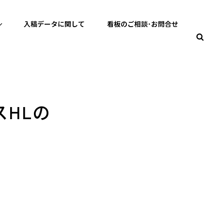
入稿データに関して
看板のご相談･お問合せ
検
製作 バズる看板製作
索
HLの