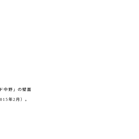
ド中野」の壁面
015
2
年
月）。