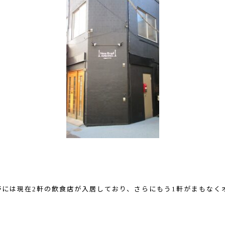
2
1
野には現在
軒の飲食店が入居しており、さらにもう
軒がまもなく