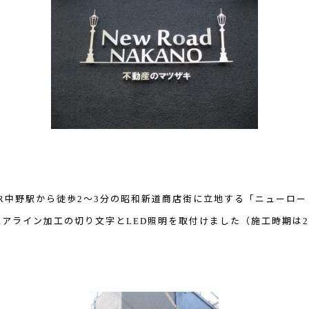
R
2
3
中野駅から徒歩
～
分の昭和新道商店街に立地する「ニューロー
LED
2
ヘアライン加工の切り文字と
照明を取付けました（施工時期は