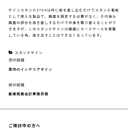
サインスタンド
2704
は枠に板を差し込むだけでスタンド看板
として使える製品で、画面を固定する必要がなく、その後も
画面の部分を抜き差しするだけで中身を取り替えることがで
きますが、このスタンドサインは画面にカードケースを接着
している為、抜き出すことはできなくなっています。
カ
スタンドサイン
投
次
次の投稿
テ
稿
の
室内のインテリアサイン
ゴ
ナ
投
ビ
リ
稿
ゲ
前
前の投稿
ー
ー
の
飯塚税務会計事務所様
シ
投
ョ
稿
ン
ご検討中の方へ