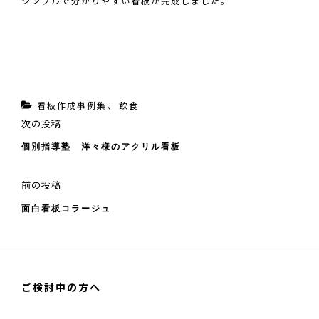
シンプルで分かりやすい看板が完成しました。
カ
、
看板作成事例集
飲食
投
次
次の投稿
テ
稿
の
個別指導塾 洋々様のアクリル看板
ゴ
ナ
投
ビ
リ
稿
ゲ
前
前の投稿
ー
ー
の
面白看板コラージュ
シ
投
ョ
稿
ン
ご検討中の方へ