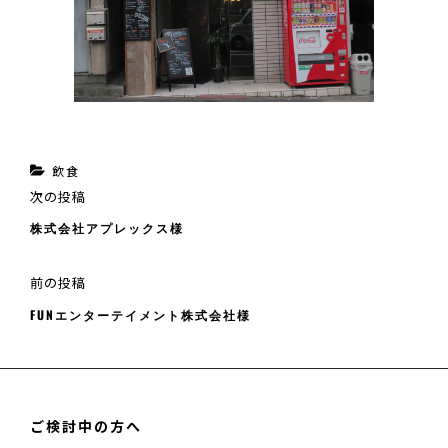
カ
飲食
投
次
次の投稿
テ
稿
の
株式会社アプレックス様
ゴ
ナ
投
ビ
リ
稿
ゲ
前
前の投稿
ー
ー
の
FUNエンターテイメント株式会社様
シ
投
ョ
稿
ン
ご検討中の方へ