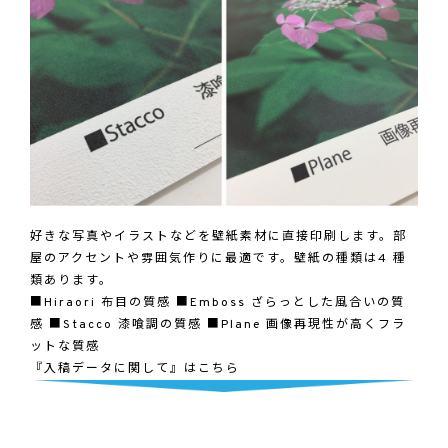
好きな写真やイラストなどを壁紙素材に直接印刷します。部
屋のアクセントや雰囲気作りに最適です。壁紙の種類は4 種
類あります。
■Hiraori 布目の質感 ■Emboss ざらっとした風合いの質
感 ■Stacco 漆喰調の質感 ■Plane 画像再現性が高くフラ
ットな質感
『入稿データに関して』はこちら