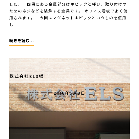
ト
した。 四隅にある金属部分はホピックと呼び、取り付けの
ためのネジなどを装飾する金具です。 オフィス看板でよく使
用されます。 今回はマグネットホピックというものを使用
し
株
続きを読む…
式
会
社
ワ
株式会社ELS様
イ
ズ
2018年5月8日
技
研
様