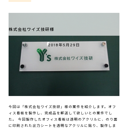
式
会
社
TI
株式会社ワイズ技研様
シ
ス
2018年5月29日
テ
ム
様
の
ト
リ
ッ
ク
今回は「株式会社ワイズ技研」様の案件を紹介します。オフ
3D
ィス看板を製作し、完成品を郵送して欲しいとの案件でし
ア
た。 今回製作したオフィス看板は透明のアクリルに、のり面
ー
に印刷された出力シートを透明なアクリルに貼り、製作しま