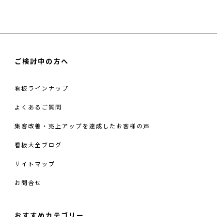
土
木
株
式
会
ご検討中の方へ
社
様
看板ラインナップ
よくあるご質問
集客改善・売上アップを達成したお客様の声
看板大全ブログ
サイトマップ
お問合せ
おすすめカテゴリー