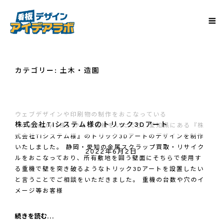
カテゴリー:
土木・造園
ウェブデザインや印刷物の制作をおこなっている
株式会社TIシステム様のトリック3Dアート
『monostyle様』からご依頼をいただき、愛知県にある『株
式会社TIシステム様』のトリック3Dアートのデザインを制作
いたしました。 静岡・愛知の金属スクラップ買取・リサイク
2022年6月2日
ルをおこなっており、所有敷地を囲う壁面にそちらで使用す
る重機で壁を突き破るようなトリック3Dアートを設置したい
と言うことでご相談をいただきました。 重機の台数や穴のイ
メージ等お客様
株
続きを読む…