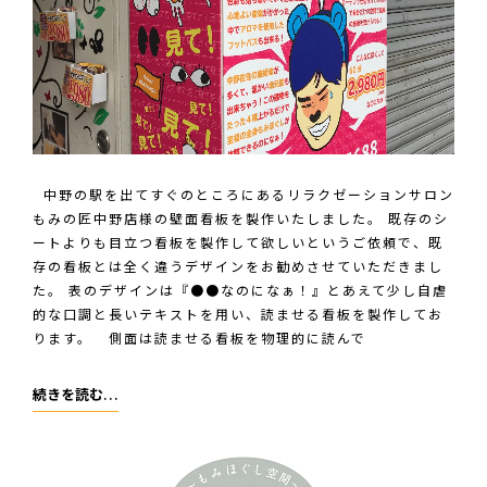
ス
翠
千
様
中野の駅を出てすぐのところにあるリラクゼーションサロン
もみの匠中野店様の壁面看板を製作いたしました。 既存のシ
ートよりも目立つ看板を製作して欲しいというご依頼で、既
存の看板とは全く違うデザインをお勧めさせていただきまし
た。 表のデザインは『●●なのになぁ！』とあえて少し自虐
的な口調と長いテキストを用い、読ませる看板を製作してお
ります。 側面は読ませる看板を物理的に読んで
も
続きを読む…
み
の
匠