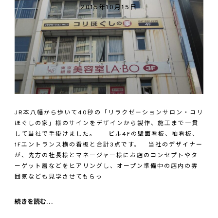
空
2015年10月15日
間
～
PUSH
様
JR本八幡から歩いて40秒の「リラクゼーションサロン・コリ
ほぐしの家」様のサインをデザインから製作、施工まで一貫
して当社で手掛けました。 ビル4Fの壁面看板、袖看板、
1Fエントランス横の看板と合計3点です。 当社のデザイナー
が、先方の社長様とマネージャー様にお店のコンセプトやタ
ーゲット層などをヒアリングし、オープン準備中の店内の雰
囲気なども見学させてもらっ
リ
続きを読む…
ラ