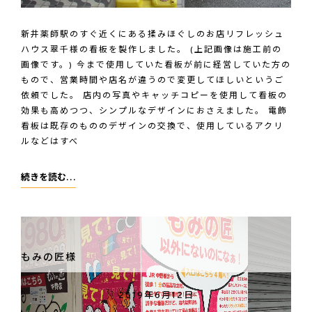
看
板
新井薬師駅のすぐ近くにある揉みほぐしのお店リフレッシュ
ハウス翠千様の看板を製作しました。 (上記画像は施工前の
画像です。) 今まで使用していた看板が前に経営していた方の
もので、営業時間や店名が違うので変更してほしいというご
依頼でした。 店内の写真やキャッチコピーを使用して看板の
効果も高めつつ、シンプルなデザインにおさえました。 電飾
看板は既存のもののデザインの交換で、使用しているアクリ
ルなどはすべ
リ
続きを読む…
フ
レ
ッ
シ
もみの匠様
ュ
ハ
2019年6月12日
ウ