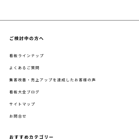
ク
ゼ
ー
シ
ョ
ご検討中の方へ
ン
サ
看板ラインナップ
ロ
よくあるご質問
ン・
コ
集客改善・売上アップを達成したお客様の声
リ
看板大全ブログ
ほ
ぐ
サイトマップ
し
お問合せ
の
家
様
おすすめカテゴリー