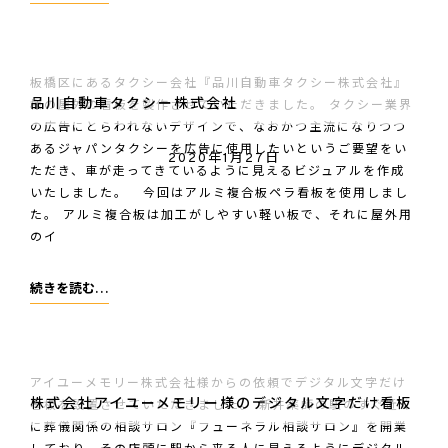
様
の
チ
板橋区にあるタクシー会社『品川自動車タクシー株式会社』
ャ
品川自動車タクシー株式会社
様の屋外の看板を製作させていただきました。 タクシー業界
ン
の広告にとらわれないデザインで、なおかつ主流になりつつ
ネ
あるジャパンタクシーを広告に使用したいというご要望をい
2020年1月27日
ル
ただき、車が走ってきているように見えるビジュアルを作成
いたしました。 今回はアルミ複合板ペラ看板を使用しまし
文
た。 アルミ複合板は加工がしやすい軽い板で、それに屋外用
字
のイ
看
板
品
続きを読む…
川
自
動
アイユーメモリー株式会社様からの依頼でデジタル文字だけ
車
株式会社アイユーメモリー様のデジタル文字だけ看板
看板を設置させていただきました。 新井薬師の駅のすぐ近く
タ
に葬儀関係の相談サロン『フューネラル相談サロン』を開業
ク