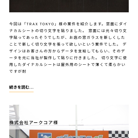
様
の
デ
今回は「TRAX TOKYO」様の案件を紹介します。窓面にダイ
ジ
ナカルシートの切り文字を貼りました。 窓面には元々切り文
タ
字貼ってあったそうでしたが、お店の窓ガラスを新しくした
ル
ことで新しく切り文字を張って欲しいという案件でした。 デ
文
ザインはお客さんの方からデータを支給してもらい、そのデ
字
ータを元に当社が製作して貼りに行きました。 切り文字に使
用したダイナカルシートは屋外用のシートで薄くて柔らかい
だ
ですが耐
け
看
TRAX
続きを読む…
板
TOKYO
様
株式会社アークコア様