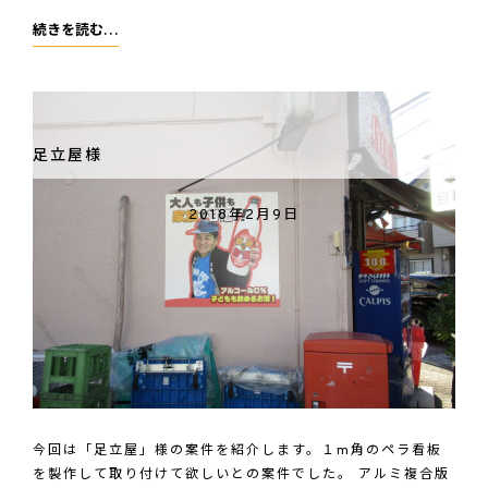
日
続きを読む…
本
刀
簱
谷
足立屋様
様
2018年2月9日
今回は「足立屋」様の案件を紹介します。１m角のペラ看板
を製作して取り付けて欲しいとの案件でした。 アルミ複合版