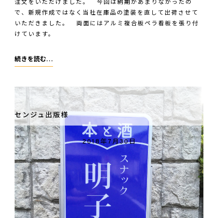
注文をいただけました。 今回は納期があまりなかったの
で、新規作成ではなく当社在庫品の塗装を直して出荷させて
いただきました。 両面にはアルミ複合板ペラ看板を張り付
けています。
リ
続きを読む…
サ
イ
ク
ル
センジュ出版様
着
物
2018年7月30日
処
豆
ぶ
ど
う
様