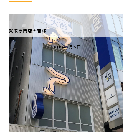
ン
ジ
ュ
出
買取専門店大吉様
版
様
2018年7月6日