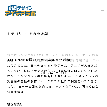
カテゴリー:
その他店舗
浅草オレンジ通りに1月にオープンしたおもちゃ・ゲームの販
JAPANZON様のチャンネル文字看板
売店『JAPANZON』様の欄間サインと袖看板を製作させてい
ただきました。日本のおもちゃやゲーム、アニメが大好きだ
という店主様はフランスの方で、日本以外の国にも対応した
2022年1月31日
オンラインショップ等も経営しております。 そのショップの
実店舗の看板の製作ということで弊社にご相談をいただきま
した。 日本の雰囲気を感じるフォントを用いた、明るく目立
つ電飾看板
JAPANZON
続きを読む…