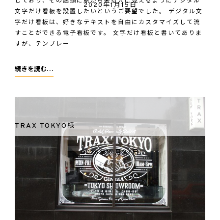
しており、その店頭に駅から来る人に見えるようにデジタル
2020年1月15日
シ
文字だけ看板を設置したいというご要望でした。 デジタル文
字だけ看板は、好きなテキストを自由にカスタマイズして流
ー
すことができる電子看板です。 文字だけ看板と書いてありま
株
すが、テンプレー
式
会
株
続きを読む…
社
式
会
社
ア
TRAX TOKYO様
イ
ユ
2018年12月27日
ー
メ
モ
リ
ー