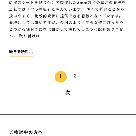
に出力シートを貼り付けて製作した3mmほどの厚さの看板を
当社では「ペラ看板」と呼んでいます。 薄くて軽いことから
扱いやすく、比較的安価に提供できる看板となっています。
看板としては薄いですが、今回のように平らな壁にぴったり
とつける場合であれば曲がって壊れてしまう心配もありませ
ん。 取り付けは
足
続きを読む…
立
屋
<span
様
1
2
class="meta-
nav
次
screen-
reader-
text">
固
定
ご検討中の方へ