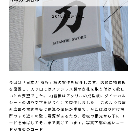
日本刀 簱谷様
大
吉
2018年2月19日
様
今回は「日本刀 簱谷」様の案件を紹介します。店頭に袖看板
を設置し、入り口にはステンレス製の表札を取り付けて欲し
いとの要望でした。 袖看板はアクリルの成型板にダイナカル
シートの切り文字を貼り付けて製作しました。 このような屋
外広告の電飾看板は電源の確保が重要で、今回は取り付け場
所のすぐ近くの壁に電源があるため、看板の根元から下にコ
ードを伸ばしてそこまで繋げています。写真下部の黒いコー
ドが看板のコード